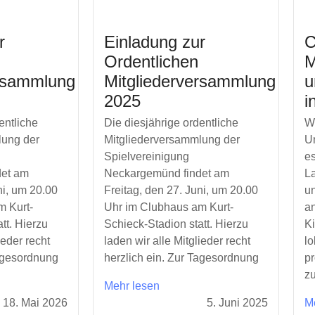
r
Einladung zur
C
Ordentlichen
M
ersammlung
Mitgliederversammlung
u
2025
i
entliche
Die diesjährige ordentliche
W
lung der
Mitgliederversammlung der
Un
Spielvereinigung
es
det am
Neckargemünd findet am
La
ni, um 20.00
Freitag, den 27. Juni, um 20.00
u
m Kurt-
Uhr im Clubhaus am Kurt-
an
tt. Hierzu
Schieck-Stadion statt. Hierzu
K
ieder recht
laden wir alle Mitglieder recht
l
Tagesordnung
herzlich ein. Zur Tagesordnung
pr
zu
Mehr lesen
18. Mai 2026
5. Juni 2025
M