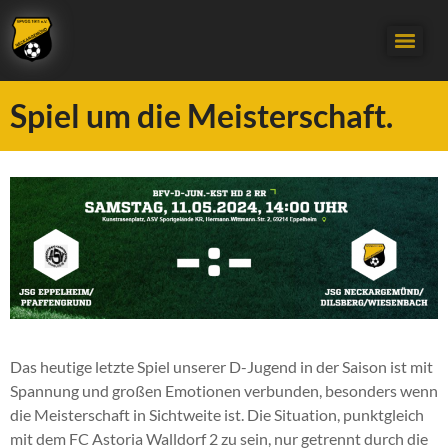
Spiel um die Meisterschaft.
Das heutige letzte Spiel unserer D-Jugend in der Saison ist mit
Spannung und großen Emotionen verbunden, besonders wenn
die Meisterschaft in Sichtweite ist. Die Situation, punktgleich
mit dem FC Astoria Walldorf 2 zu sein, nur getrennt durch die